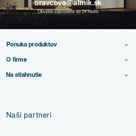
oravcova@almik.sk
Obvykle odpovieme do 24 hodín
Ponuka produktov
O firme
Na stiahnutie
Naši partneri