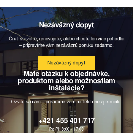
Nezáväzný dopyt
Či už staviate, renovujete, alebo chcete len viac pohodlia
– pripravíme vám nezáväznú ponuku zadarmo.
Nezáväzný dopyt
Máte otázku k objednávke,
produktom alebo možnostiam
inštalácie?
Ozvite sa nám – poradíme vám na telefóne aj e-maile.
+421 455 401 717
Po-Pi: 8:00 - 17:00