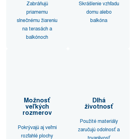
Zabráňujú
Skrášlenie vzhľadu
priamemu
domu alebo
slnečnému žiareniu
balkóna
na terasách a
balkónoch
Možnosť
Dlhá
veľkých
životnosť
rozmerov
Použité materiály
Pokrývajú aj veľmi
zaručujú odolnosť a
rozľahlé plochy
trvanlivosť