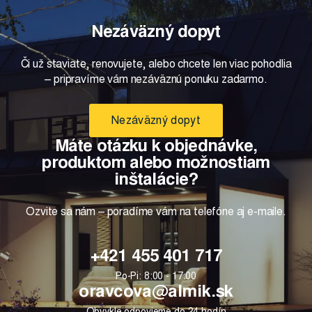
Nezáväzný dopyt
Či už staviate, renovujete, alebo chcete len viac pohodlia
– pripravíme vám nezáväznú ponuku zadarmo.
Nezáväzný dopyt
Máte otázku k objednávke,
produktom alebo možnostiam
inštalácie?
Ozvite sa nám – poradíme vám na telefóne aj e-maile.
+421 455 401 717
Po-Pi: 8:00 - 17:00
oravcova@almik.sk
Obvykle odpovieme do 24 hodín