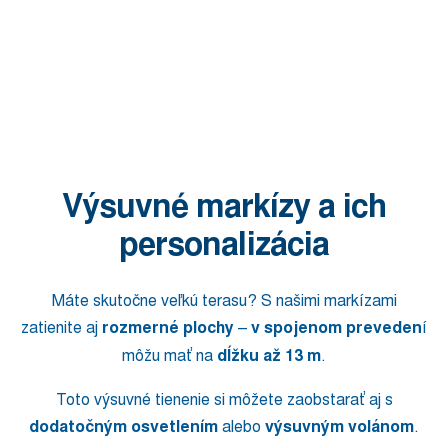
Výsuvné markízy a ich
personalizácia
Máte skutočne veľkú terasu? S našimi markízami
zatienite aj
rozmerné plochy
–
v spojenom preveden
í
môžu mať na
dĺžku až 13 m
.
Toto výsuvné tienenie si môžete zaobstarať aj s
dodatočným osvetlením
alebo
výsuvným volánom
.