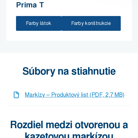
Prima T
Farby látok
Farby konštrukcie
Súbory na stiahnutie
Markízy – Produktový list (PDF, 2,7 MB)
Rozdiel medzi otvorenou a
kazetovou markízou