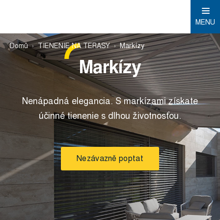
MENU
Domů
TIENENIE NA TERASY
Markízy
Markízy
Nenápadná elegancia. S markízami získate
účinné tienenie s dlhou životnosťou.
Nezávazně poptat