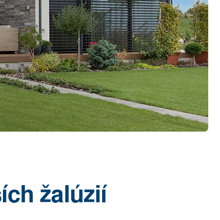
ch žalúzií