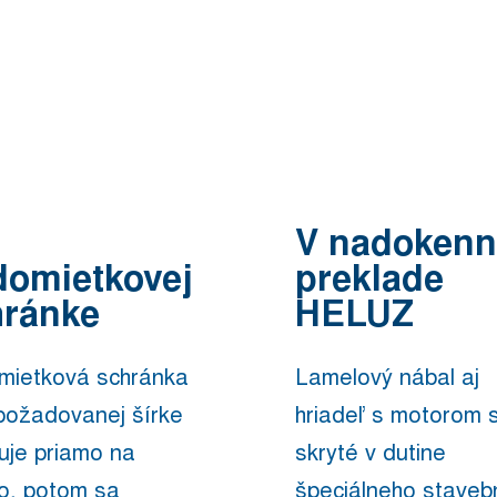
V nadoken
domietkovej
preklade
hránke
HELUZ
mietková schránka
Lamelový nábal aj
požadovanej šírke
hriadeľ s motorom 
luje priamo na
skryté v dutine
o, potom sa
špeciálneho stave