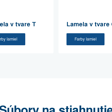
la v tvare T
Lamela v tvare
rby lamiel
Farby lamiel
Súbory na stiahnuti