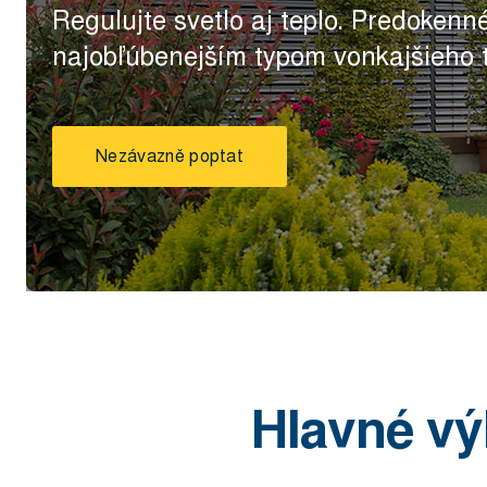
Regulujte svetlo aj teplo. Predokenn
najobľúbenejším typom vonkajšieho 
Nezávazně poptat
Hlavné vý