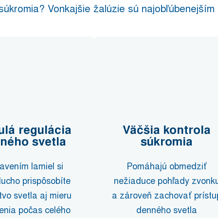
úkromia? Vonkajšie žalúzie sú najobľúbenejším tie
ulá regulácia
Väčšia kontrola
ného svetla
súkromia
avením lamiel si
Pomáhajú obmedziť
ucho prispôsobíte
nežiaduce pohľady zvonk
vo svetla aj mieru
a zároveň zachovať prístu
enia počas celého
denného svetla