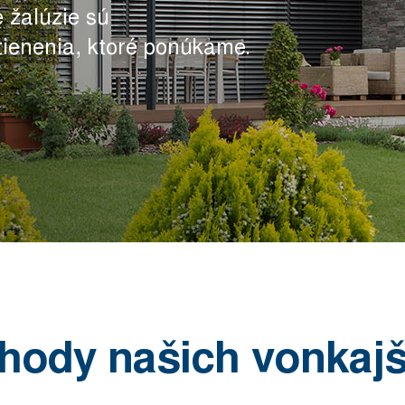
é žalúzie sú
tienenia, ktoré ponúkame.
hody našich vonkajší