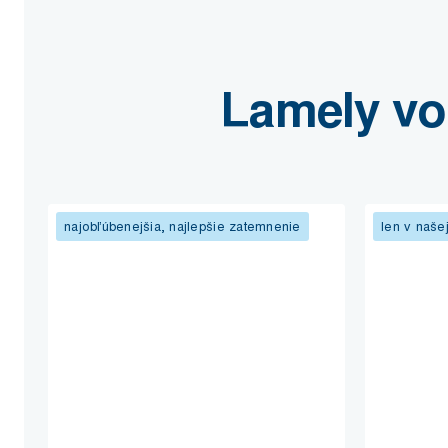
Lamely von
najobľúbenejšia, najlepšie zatemnenie
len v naše