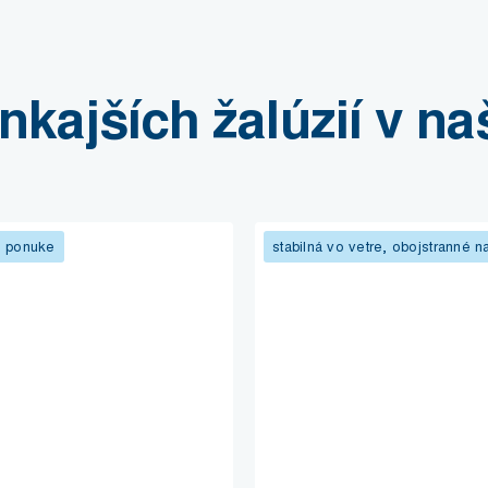
kajších žalúzií v n
j ponuke
stabilná vo vetre, obojstranné n