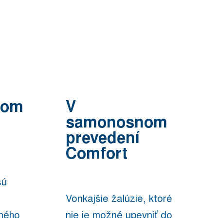
nom
V
samonosnom
prevedení
Comfort
sú
Vonkajšie žalúzie, ktoré
bného
nie je možné upevniť do