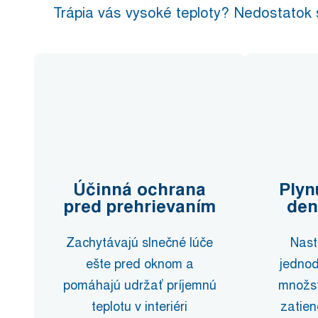
Trápia vás vysoké teploty? Nedostatok s
Účinná ochrana
Plyn
pred prehrievaním
den
Zachytávajú slnečné lúče
Nast
ešte pred oknom a
jednod
pomáhajú udržať príjemnú
množst
teplotu v interiéri
zatien