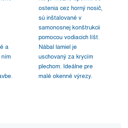
ostenia cez horný nosič,
sú inštalované v
samonosnej konštrukcii
pomocou vodiacich líšt.
né a
Nábal lamiel je
s ním
uschovaný za krycím
plechom. Ideálne pre
avbe.
malé okenné výrezy.