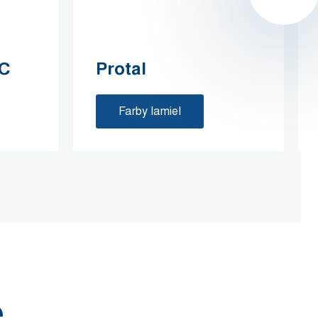
 C
Protal
Farby lamiel
e