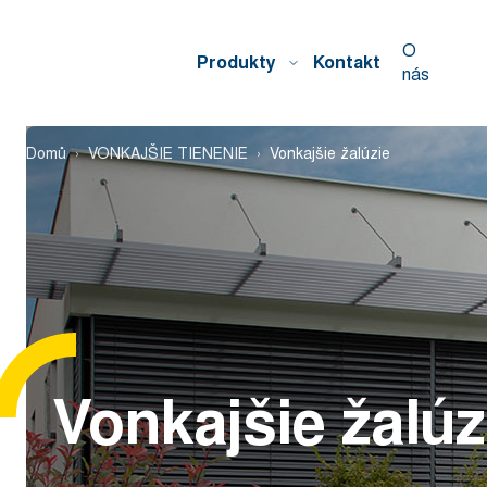
O
Produkty
Kontakt
nás
Domů
VONKAJŠIE TIENENIE
Vonkajšie žalúzie
Vonkajšie žalúz