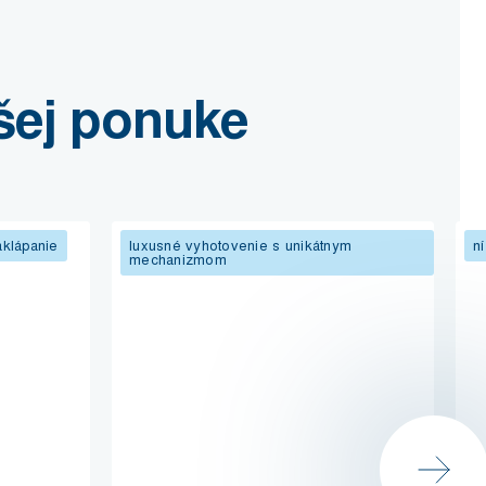
ašej ponuke
aklápanie
luxusné vyhotovenie s unikátnym
n
mechanizmom