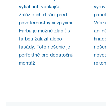
vytiahnutí vonkajšej
vyrov
žalúzie ich chráni pred
panel
poveternostnými vplyvmi.
Vďaka
Farbu je možné zladiť s
ani n
farbou žalúzií alebo
hriad
fasády. Toto riešenie je
rieše
perfektné pre dodatočnú
novos
montáž.
rekon