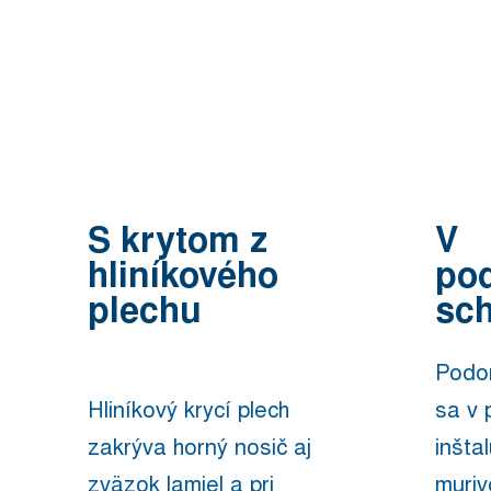
S krytom z
V
hliníkového
po
plechu
sc
Podo
Hliníkový krycí plech
sa v 
zakrýva horný nosič aj
inšta
zväzok lamiel a pri
muriv