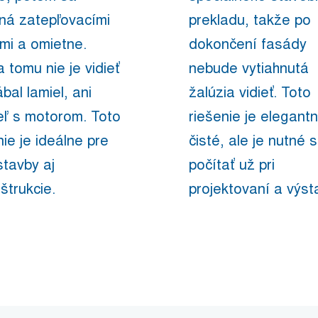
ná zatepľovacími
prekladu, takže po
mi a omietne.
dokončení fasády
 tomu nie je vidieť
nebude vytiahnutá
ábal lamiel, ani
žalúzia vidieť. Toto
eľ s motorom. Toto
riešenie je elegant
nie je ideálne pre
čisté, ale je nutné 
tavby aj
počítať už pri
štrukcie.
projektovaní a výst