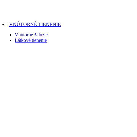
VNÚTORNÉ TIENENIE
Vnútorné žalúzie
Látkové tienenie