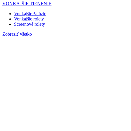
VONKAJŠIE TIENENIE
Vonkajšie žalúzie
Vonkajšie rolety
Screenové rolety
Zobraziť všetko