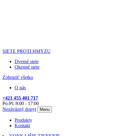
SIETE PROTI HMYZU
Dverné siete
Okenné siete
Zobraziť všetko
O nás
+421 455 401 717
Po-Pi: 8:00 - 17:00
Nezáväzný dopyt
Menu
Produkty
Kontakt
VONKAJŠIE TIENENIE