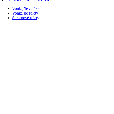
Vonkajšie žalúzie
Vonkajšie rolety
Screenové rolety