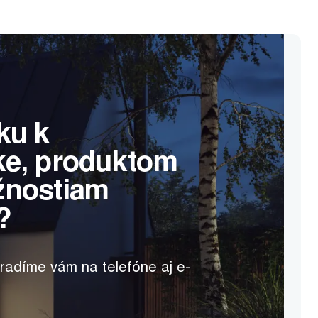
ku k
ke, produktom
žnostiam
?
radíme vám na telefóne aj e-