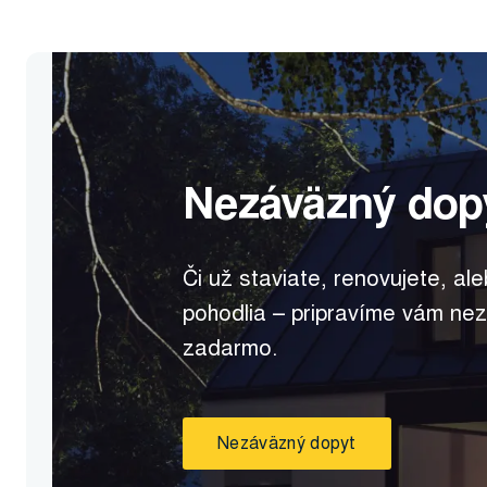
Nezáväzný dop
Či už staviate, renovujete, ale
pohodlia – pripravíme vám ne
zadarmo.
Nezáväzný dopyt