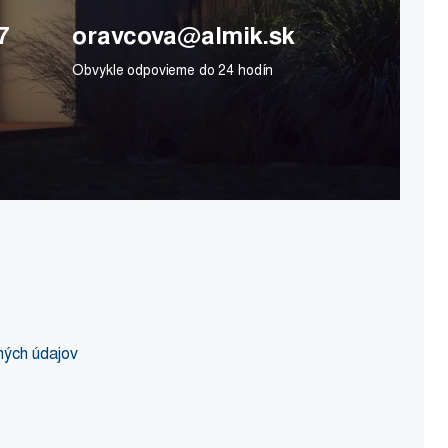
7
oravcova@almik.sk
Obvykle odpovieme do 24 hodín
ných údajov