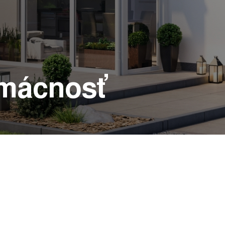
omácnosť