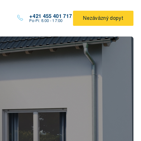
+421 455 401 717
Nezáväzný dopyt
Po-Pi: 8:00 - 17:00