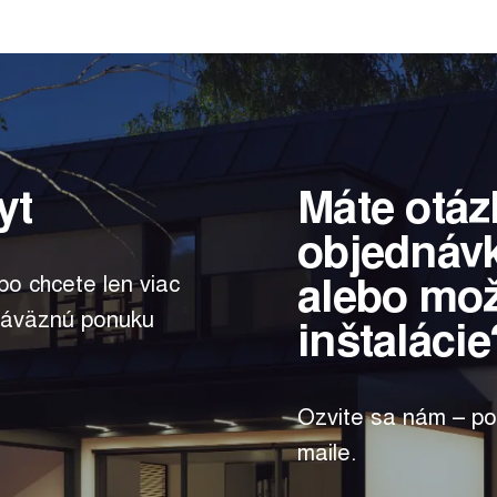
yt
Máte otáz
objednáv
alebo mo
bo chcete len viac
záväznú ponuku
inštalácie
Ozvite sa nám – po
maile.